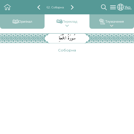
Укр.
62. Соборна
Оригінал
Переклад
Тлумачення
سُورَةُ الجُمُعَةِ
Соборна