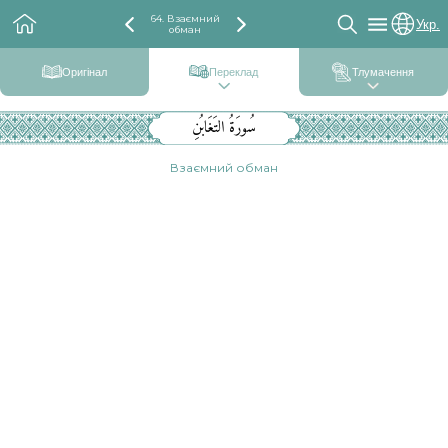
64. Взаємний
Укр.
обман
Оригінал
Переклад
Тлумачення
سُورَةُ التَغَابُنِ
Взаємний обман