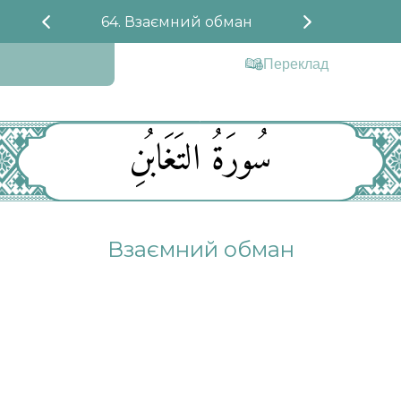
64. Взаємний обман
Переклад
سُورَةُ التَغَابُنِ
Взаємний обман