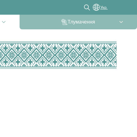
Укр.
Тлумачення