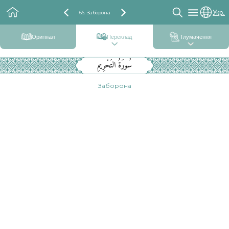
Укр.
66. Заборона
Оригінал
Переклад
Тлумачення
سُورَةُ التَحْرِيمِ
Заборона