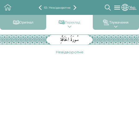
Укр.
69. Невідворотне
Оригінал
Переклад
Тлумачення
سُورَةُ الحَاقَّةِ
Невідворотне