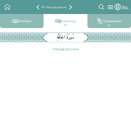
Укр.
69. Невідворотне
Оригінал
Переклад
Тлумачення
سُورَةُ الحَاقَّةِ
Невідворотне