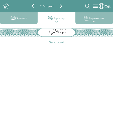
Укр.
7. Загорожі
Оригінал
Переклад
Тлумачення
سُورَةُ الأَعْرَافِ
Загорожі