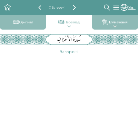
Укр.
7. Загорожі
Оригінал
Переклад
Тлумачення
سُورَةُ الأَعْرَافِ
Загорожі