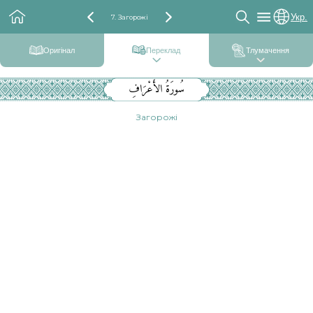
Укр.
7. Загорожі
Оригінал
Переклад
Тлумачення
سُورَةُ الأَعْرَافِ
Загорожі