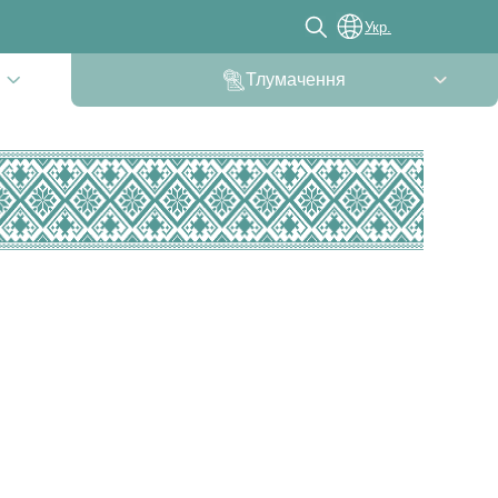
Укр.
Тлумачення