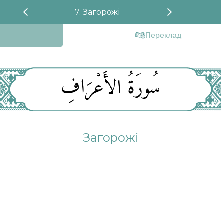
7. Загорожі
Переклад
سُورَةُ الأَعْرَافِ
Загорожі