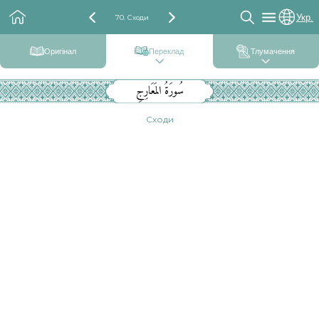
Укр.
70. Сходи
Оригінал
Переклад
Тлумачення
سُورَةُ المَعَارِجِ
Сходи