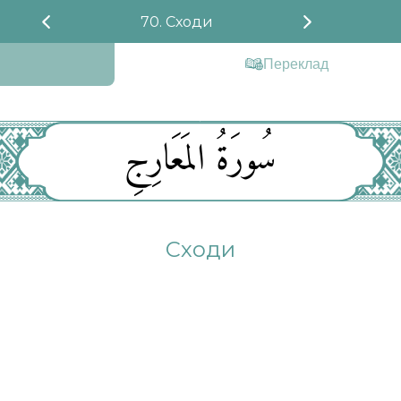
70. Сходи
Переклад
سُورَةُ المَعَارِجِ
Сходи