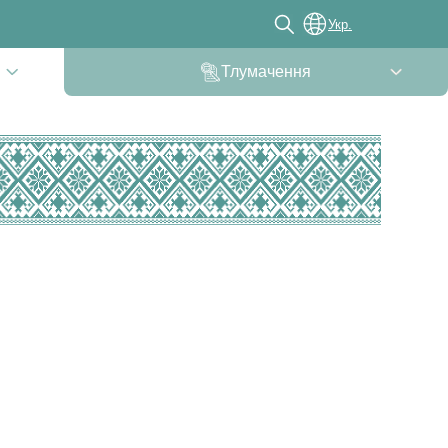
Укр.
Тлумачення