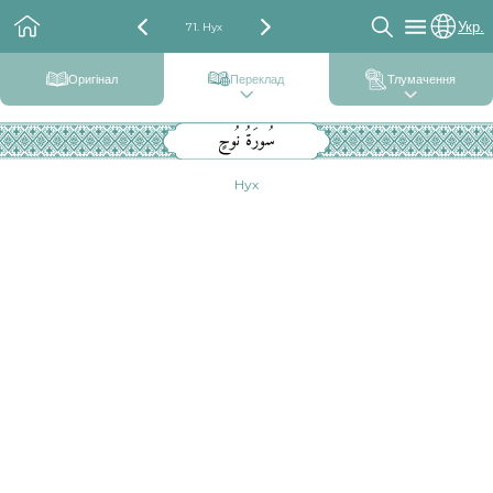
Укр.
71. Нух
Оригінал
Переклад
Тлумачення
سُورَةُ نُوحٍ
Нух