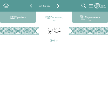
Укр.
72. Джіни
Оригінал
Переклад
Тлумачення
سُورَةُ الجِنِّ
Джіни