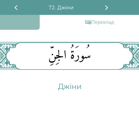
72. Джіни
Переклад
سُورَةُ الجِنِّ
Джіни