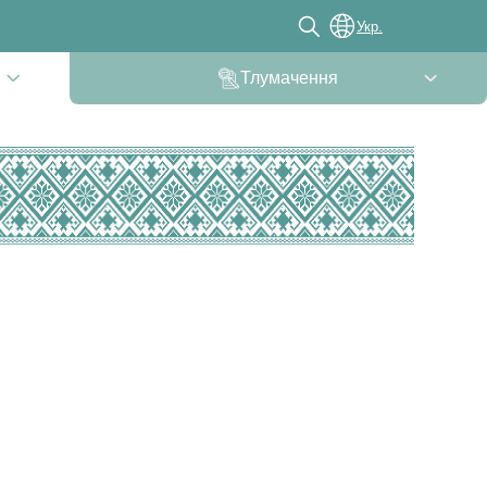
Укр.
Тлумачення