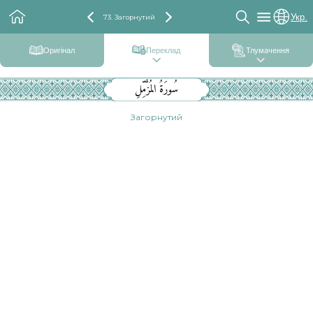
Укр.
73. Загорнутий
Оригінал
Переклад
Тлумачення
سُورَةُ المُزَّمِّلِ
Загорнутий