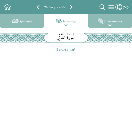
Укр.
74. Закутаний
Оригінал
Переклад
Тлумачення
سُورَةُ المُدَّثِّرِ
Закутаний