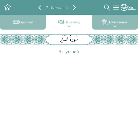
Укр.
74. Закутаний
Оригінал
Переклад
Тлумачення
سُورَةُ المُدَّثِّرِ
Закутаний