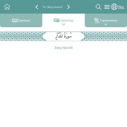
Укр.
74. Закутаний
Оригінал
Переклад
Тлумачення
سُورَةُ المُدَّثِّرِ
Закутаний