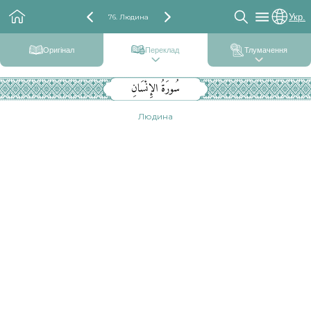
Укр.
76. Людина
Оригінал
Переклад
Тлумачення
سُورَةُ الإِنْسَانِ
Людина