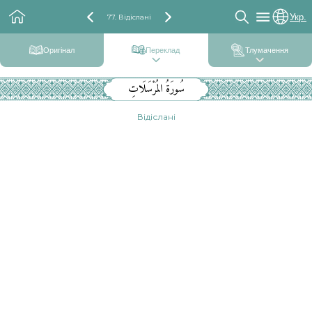
Укр.
77. Відіслані
Оригінал
Переклад
Тлумачення
سُورَةُ المُرْسَلَاتِ
Відіслані