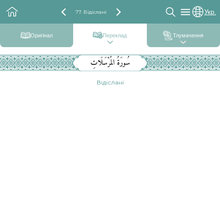
Укр.
77. Відіслані
Оригінал
Переклад
Тлумачення
سُورَةُ المُرْسَلَاتِ
Відіслані