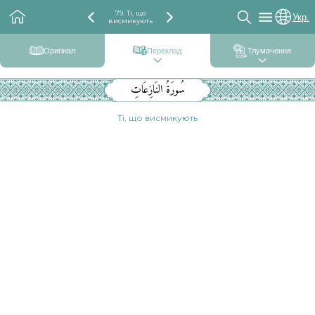
79. Ті, що
Укр.
висмикують
Оригінал
Переклад
Тлумачення
سُورَةُ النَازِعَاتِ
Ті, що висмикують