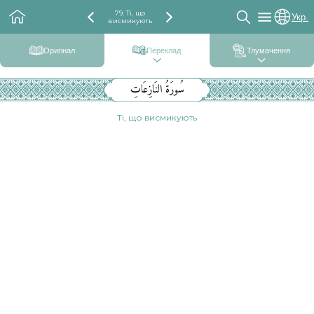
79. Ті, що
Укр.
висмикують
Оригінал
Переклад
Тлумачення
سُورَةُ النَازِعَاتِ
Ті, що висмикують