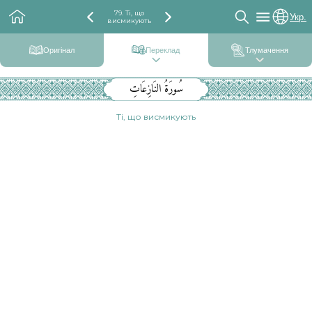
79. Ті, що
Укр.
висмикують
Оригінал
Переклад
Тлумачення
سُورَةُ النَازِعَاتِ
Ті, що висмикують