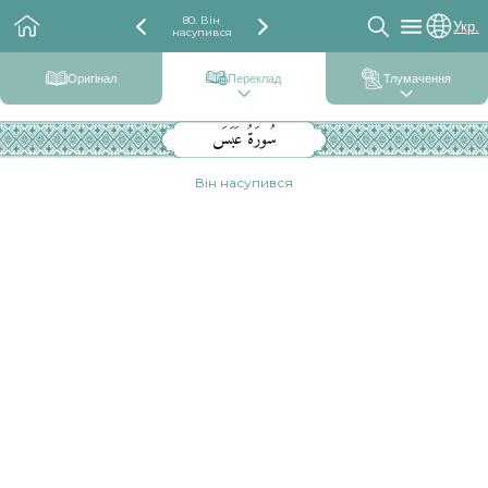
80. Він
Укр.
насупився
Оригінал
Переклад
Тлумачення
سُورَةُ عَبَسَ
Він насупився