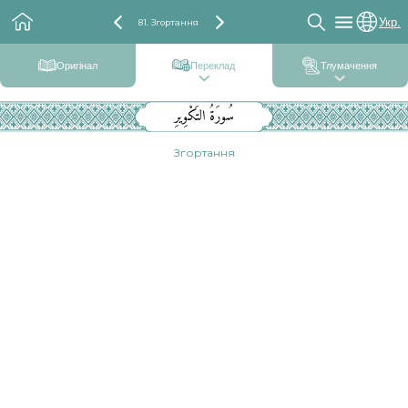
Укр.
81. Згортання
Оригінал
Переклад
Тлумачення
سُورَةُ التَكْوِيرِ
Згортання