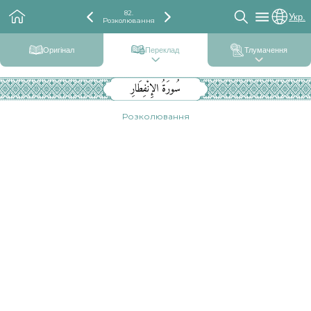
82.
Укр.
Розколювання
Оригінал
Переклад
Тлумачення
سُورَةُ الإِنْفِطَارِ
Розколювання