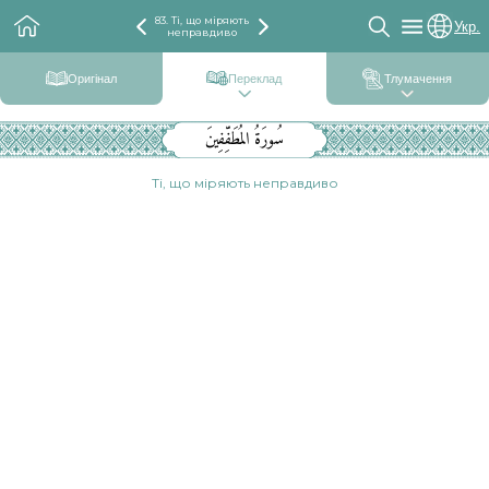
83. Ті, що міряють
Укр.
неправдиво
Оригінал
Переклад
Тлумачення
سُورَةُ المُطَفِّفِينَ
Ті, що міряють неправдиво