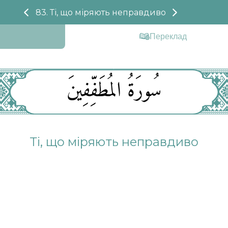
83. Ті, що міряють неправдиво
Переклад
سُورَةُ المُطَفِّفِينَ
Ті, що міряють неправдиво