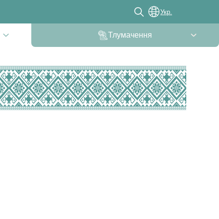
Укр.
Тлумачення