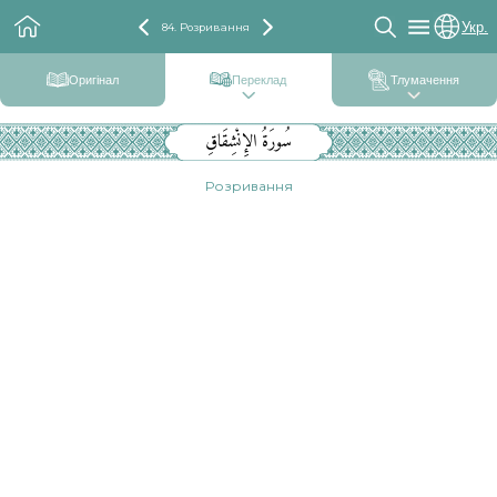
Укр.
84. Розривання
Оригінал
Переклад
Тлумачення
سُورَةُ الإِنْشِقَاقِ
Розривання