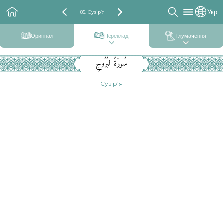
Укр.
85. Сузір’я
Оригінал
Переклад
Тлумачення
سُورَةُ البُرُوجِ
Сузір’я