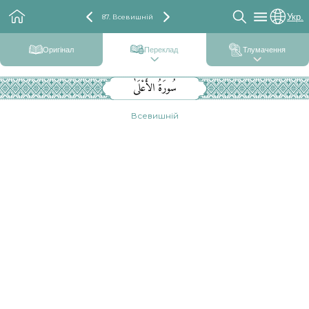
Укр.
87. Всевишній
Оригінал
Переклад
Тлумачення
سُورَةُ الأَعْلَىٰ
Всевишній