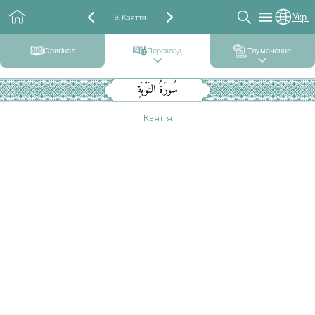
Укр.
9. Каяття
Оригінал
Переклад
Тлумачення
سُورَةُ التَوْبَةِ
Каяття