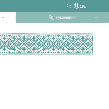
Укр.
Тлумачення