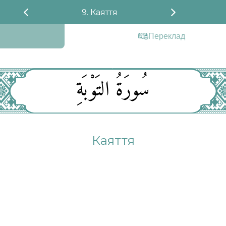
9. Каяття
Переклад
سُورَةُ التَوْبَةِ
Каяття