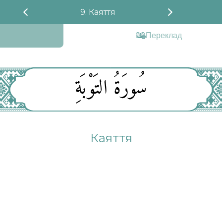
9. Каяття
Переклад
سُورَةُ التَوْبَةِ
Каяття