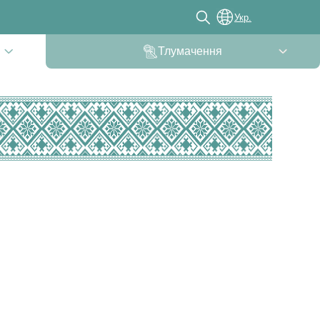
Укр.
Тлумачення