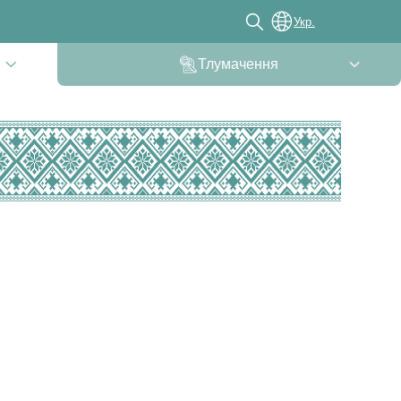
Укр.
Тлумачення