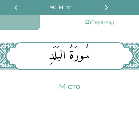
90. Місто
Переклад
سُورَةُ البَلَدِ
Місто