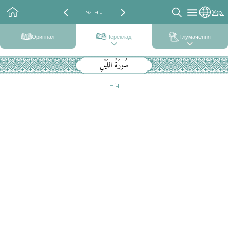
Укр.
92. Ніч
Оригінал
Переклад
Тлумачення
سُورَةُ اللَيْلِ
Ніч