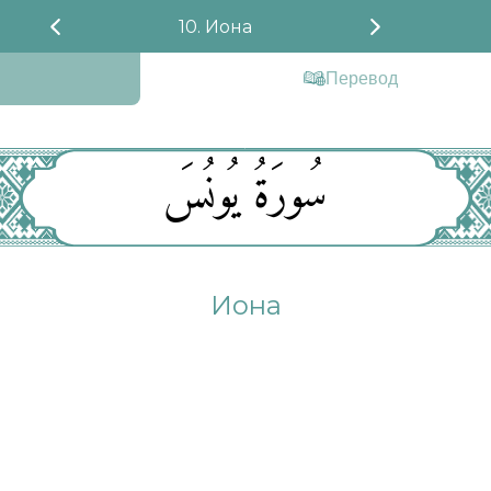
10. Иона
Перевод
سُورَةُ يُونُسَ
Иона