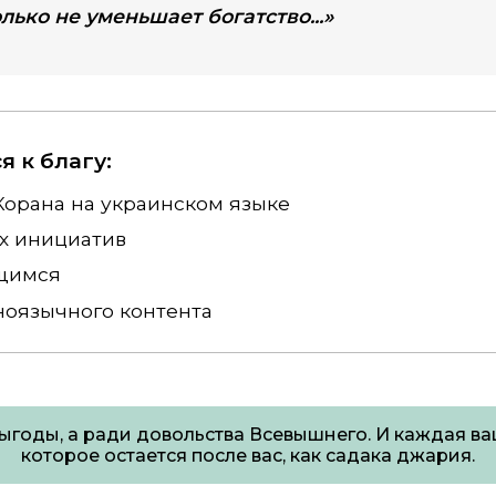
лько не уменьшает богатство...»
 к благу:
орана на украинском языке
х инициатив
щимся
ноязычного контента
ыгоды, а ради довольства Всевышнего. И каждая ваш
которое остается после вас, как садака джария.