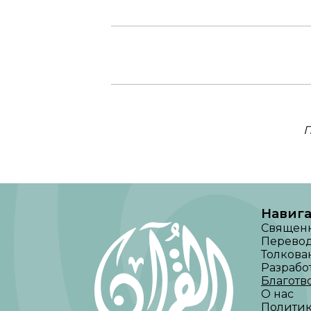
П
Навиг
Священ
Перево
Толкова
Разрабо
Благотв
О нас
Полити