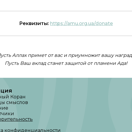
Реквизиты
:
https://amu.org.ua/donate
усть Аллах примет от вас и приумножит вашу наград
Пусть Ваш вклад станет защитой от пламени Ада!
ация
ный Коран
ды смыслов
ние
тчики
орительность
ка конфиденциальности