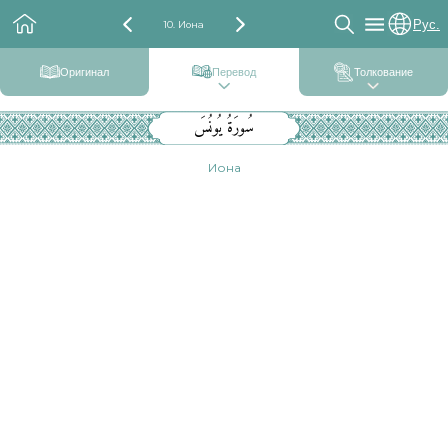
Рус.
10. Иона
Оригинал
Перевод
Толкование
سُورَةُ يُونُسَ
Иона