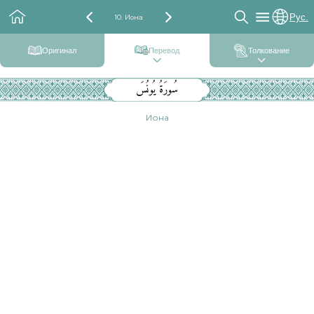
Рус.
10. Иона
Оригинал
Перевод
Толкование
سُورَةُ يُونُسَ
Иона