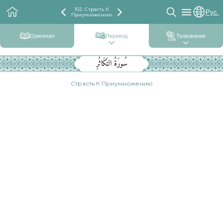
102. Страсть К
Рус.
Приумножению
Оригинал
Перевод
Толкование
سُورَةُ التَكَاثُرِ
Страсть К Приумножению