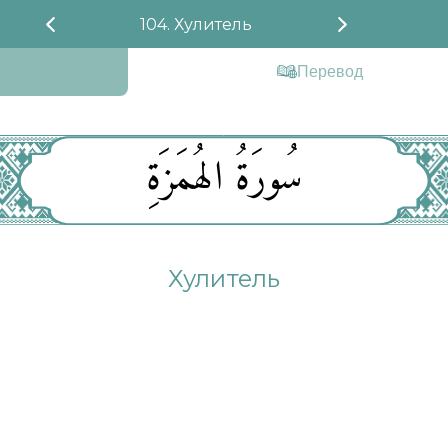
104. Хулитель
Перевод
سُورَةُ الهُمَزَةِ
Хулитель