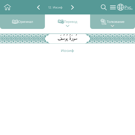
Рус.
12. Иосиф
Оригинал
Перевод
Толкование
سُورَةُ يُوسُفَ
Иосиф