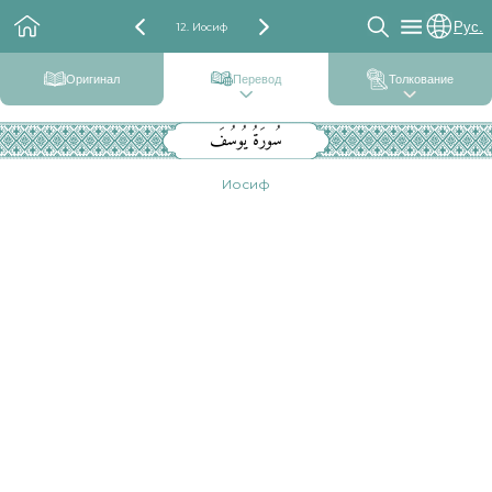
Рус.
12. Иосиф
Оригинал
Перевод
Толкование
سُورَةُ يُوسُفَ
Иосиф