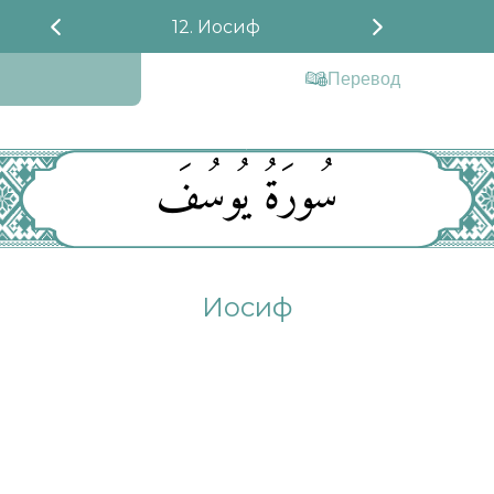
12. Иосиф
Перевод
سُورَةُ يُوسُفَ
Иосиф