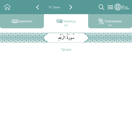
Рус.
13. Гром
Оригинал
Перевод
Толкование
سُورَةُ الرَعْدِ
Гром