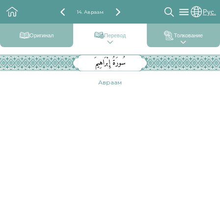
Рус.
14. Авраам
Оригинал
Перевод
Толкование
سُورَةُ إِبْرَاهِيمَ
Авраам