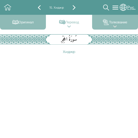
Рус.
15. Хиджр
Оригинал
Перевод
Толкование
سُورَةُ الحِجْرِ
Хиджр